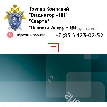
Группа Компаний
"Гладиатор - НН"
"Спарта"
"Планета Алекс – НН"
Мы работаем Круглосуточно
+7 (831)
423-02-52
Обратный звонок
Toggle
navigation